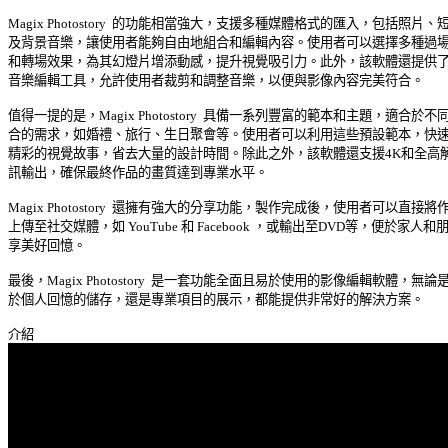
Magix Photostory  的功能相當強大，支援多種媒體格式的匯入，包括照片、短片
及背景音樂，讓使用者能夠自由地組合和編輯內容。使用者可以選擇多種過場動
和轉場效果，為其幻燈片增添動感，提升視覺吸引力。此外，該軟體還提供了多
音樂編輯工具，允許使用者裁剪和調整音樂，以便與影像內容完美符合。 

值得一提的是，Magix Photostory  具備一系列豐富的範本和主題，適合於不同場
合的需求，如婚禮、旅行、生日聚會等。使用者可以利用這些預設範本，快速產
精彩的視覺故事，省去大量的設計時間。除此之外，該軟體還支援4K和全高解析
訊輸出，確保最終作品的畫質達到專業水平。 

Magix Photostory  還擁有強大的分享功能，製作完成後，使用者可以直接將作品
上傳至社交媒體，如 YouTube 和 Facebook ，或輸出至DVD等，便於家人和朋
享美好回憶。 

最後，Magix Photostory  是一套功能全面且易於使用的影像編輯軟體，無論是用
於個人回憶的儲存，還是專業項目的展示，都能提供非常好的解決方案。 
