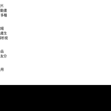
 

畫 

種 

 

生 

視 

 

友分 

 
