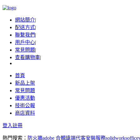
網站簡介
|
配送方式
|
聯繫我們
|
用戶中心
|
常見問題
|
查看購物車
|
首頁
新品上架
常見問題
優惠活動
技術公報
商店資料
登入
註冊
熱門搜索：
防火牆
adobe 合輯
遠端代客安裝服務
solidworks
office