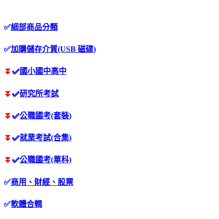
✅
細部商品分類
✅
加購儲存介質(USB 磁碟)
⏬
✅
國小國中高中
⏬
✅
研究所考試
⏬
✅
公職國考(套裝)
⏬
✅
就業考試(合集)
⏬
✅
公職國考(單科)
✅
商用、財經、股票
✅
軟體合輯