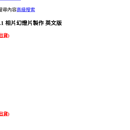
搜尋內容
高級搜索
e 25.0.1 相片幻燈片製作 英文版
才出貨)
才出貨)