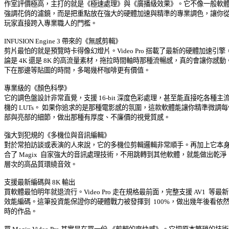
作室評價極高，主打的就是《極速處理》與《廣播級效果》。它不像一般軟體只
強調花俏的濾鏡，而是把重點放在強大的硬體加速與精準的專業調色，讓你從業
玩家直接跨入專業職人的門檻。 

INFUSION Engine 3 帶來的《無感剪輯》 

剪片最怕的就是預覽時卡得像幻燈片。Video Pro 搭載了最新的硬體加速引擎，
論是 4K 還是 8K 的高流量素材，拖拉時間軸時那種流暢感，真的會讓你感動。
下在那邊等貼圖的時間，多喝幾杯咖啡更有價值。 

專業級的《顏色科學》 

它的調色盤設計非常直覺，支援 16-bit 深度色彩處理，甚至能直接吃各種主流相
機的 LUTs。 如果你追求的是那種電影感的氛圍，這款軟體能讓你精準微調每個
部與亮部的細節，做出那種有厚度、不廉價的視覺質感。 

強大到犯規的《多機位與音訊編輯》 

對於常拍訪談或表演的人來說，它的多機位剪輯邏輯非常順手。再加上它本身就
合了 Magix  自家強大的音訊處理技術，不用跳轉到其他軟體，就能做出乾淨、
層次的高品質環繞音效。 

支援最新編碼與 8K 輸出 

買軟體最怕明年就退流行。Video Pro 走在規格最前面，完整支援 AV1  等最新高
效能編碼。這筆投資能保證你的硬體戰力被發揮到  100%，做出幾年後看依然不
時的作品。 
