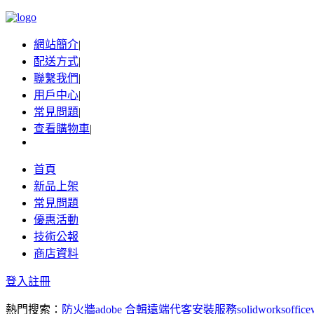
網站簡介
|
配送方式
|
聯繫我們
|
用戶中心
|
常見問題
|
查看購物車
|
首頁
新品上架
常見問題
優惠活動
技術公報
商店資料
登入
註冊
熱門搜索：
防火牆
adobe 合輯
遠端代客安裝服務
solidworks
office