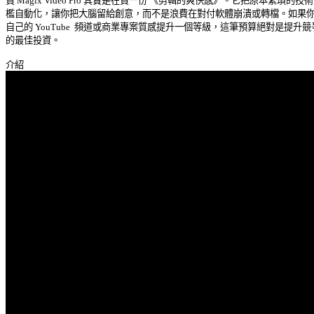
買 Magix Video Pro 其實是在買一份 《剪輯的爽快感》。它把原本繁瑣的技術門
檻自動化，讓你把大腦留給創意，而不是浪費在對付軟體崩潰或轉檔。如果你想
自己的 YouTube  頻道或商業專案質感提升一個等級，這筆預算絕對是提升競爭
的最佳投資。 
