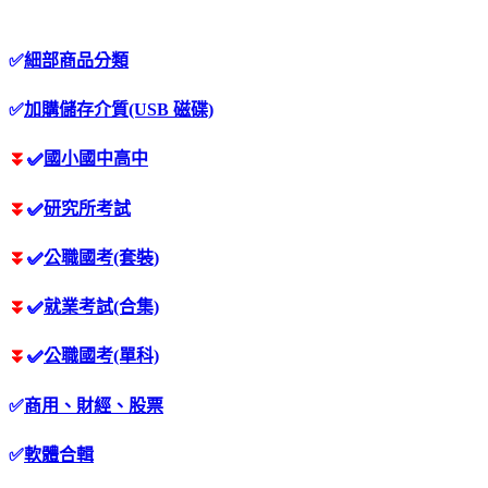
✅
細部商品分類
✅
加購儲存介質(USB 磁碟)
⏬
✅
國小國中高中
⏬
✅
研究所考試
⏬
✅
公職國考(套裝)
⏬
✅
就業考試(合集)
⏬
✅
公職國考(單科)
✅
商用、財經、股票
✅
軟體合輯