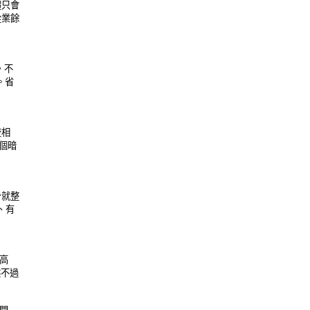
會 

餘 

不 

省 

 

暗 

整 

有 

 

過 
