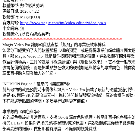
軟體類型: 數位影片剪輯 

更新日期: 2026.04.22 

軟體發行: Magix(O.D) 

官方網站: 
https://www.magix.com/int/video-editor/video-pro-x
中文網站: 無

-=-=-=-=-=-=-=-=-=-=-=-=-=-=-=-=-=-=-=-=-=-=-=-=-=-=-=-=-=-=-=-=-=-=-=-=

Magix Video Pro 讓剪輯質感直接「起飛」的專業級效率神兵 

如果你已經受夠了入門軟體那種卡頓的預覽，或是覺得專業剪輯軟體介面太過反
類，那 Magix Video Pro  就是幫你找回剪輯樂趣的關鍵。這款軟體在國外專業工
作室評價極高，主打的就是《極速處理》與《廣播級效果》。它不像一般軟體只
強調花俏的濾鏡，而是把重點放在強大的硬體加速與精準的專業調色，讓你從業
玩家直接跨入專業職人的門檻。 

INFUSION Engine 3 帶來的《無感剪輯》 

剪片最怕的就是預覽時卡得像幻燈片。Video Pro 搭載了最新的硬體加速引擎，
論是 4K 還是 8K 的高流量素材，拖拉時間軸時那種流暢感，真的會讓你感動。
下在那邊等貼圖的時間，多喝幾杯咖啡更有價值。 

專業級的《顏色科學》 

它的調色盤設計非常直覺，支援 16-bit 深度色彩處理，甚至能直接吃各種主流相
機的 LUTs。 如果你追求的是那種電影感的氛圍，這款軟體能讓你精準微調每個
部與亮部的細節，做出那種有厚度、不廉價的視覺質感。 
