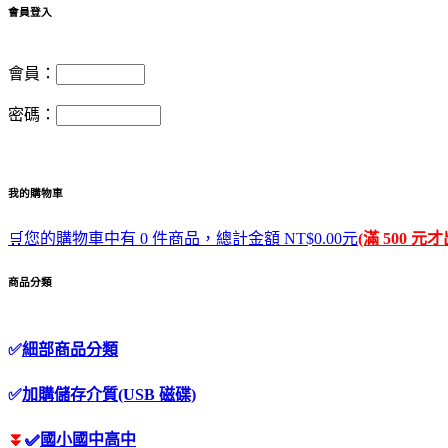
會員登入
會員：
密碼：
我的購物車
🛒您的購物車中有 0 件商品，總計金額 NT$0.00元
(滿 500 元
商品分類
✅
細部商品分類
✅
加購儲存介質(USB 磁碟)
⏬
✅
國小國中高中