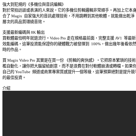
強大到犯規的《多機位與音訊編輯》 

對於常拍訪談或表演的人來說，它的多機位剪輯邏輯非常順手。再加上它本身就
合了 Magix  自家強大的音訊處理技術，不用跳轉到其他軟體，就能做出乾淨、
層次的高品質環繞音效。 

支援最新編碼與 8K 輸出 

買軟體最怕明年就退流行。Video Pro 走在規格最前面，完整支援 AV1  等最新高
效能編碼。這筆投資能保證你的硬體戰力被發揮到  100%，做出幾年後看依然不
時的作品。 

買 Magix Video Pro 其實是在買一份 《剪輯的爽快感》。它把原本繁瑣的技術門
檻自動化，讓你把大腦留給創意，而不是浪費在對付軟體崩潰或轉檔。如果你想
自己的 YouTube  頻道或商業專案質感提升一個等級，這筆預算絕對是提升競爭
的最佳投資。 
