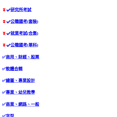
⏬
✅
研究所考試
⏬
✅
公職國考(套裝)
⏬
✅
就業考試(合集)
⏬
✅
公職國考(單科)
✅
商用、財經、股票
✅
軟體合輯
✅
繪圖、專業設計
✅
專業、幼兒教學
✅
商業、網路、一般
✅
字型