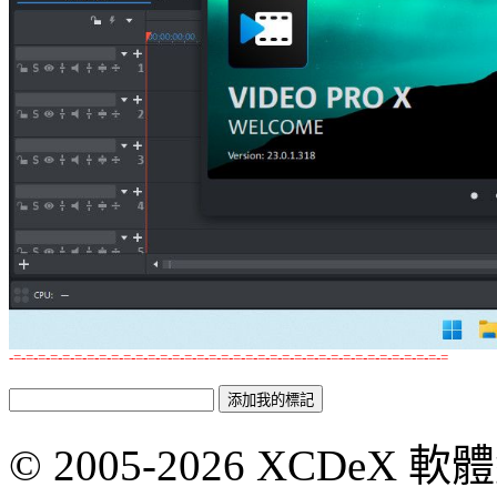
-=-=-=-=-=-=-=-=-=-=-=-=-=-=-=-=-=-=-=-=-=-=-=-=-=-=-=-=-=-=-=-=-=-=-=-=
© 2005-2026 XCDeX 軟