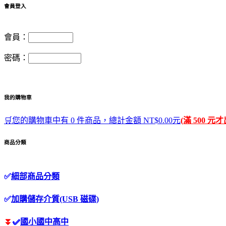
會員登入
會員：
密碼：
我的購物車
🛒您的購物車中有 0 件商品，總計金額 NT$0.00元
(滿 500 元
商品分類
✅
細部商品分類
✅
加購儲存介質(USB 磁碟)
⏬
✅
國小國中高中