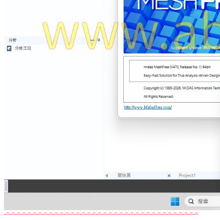
-=-=-=-=-=-=-=-=-=-=-=-=-=-=-=-=-=-=-=-=-=-=-=-=-=-=-=-=-=-=-=-=-=-=-=-=