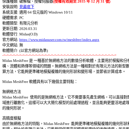
保護種類: 破解檔、授權伺服器
(授權有效期至 2035 年 12 月 31 號)
安裝說明: 
見最底下
系統支援: 適用 64 位元版的 Windows 10/11 

硬體需求: PC 

軟體類型: 有限元分析 

更新日期: 2026.03.31 

軟體發行: Midas(O.D) 

官方網站: 
https://www.midasuser.com.tw/meshfree/index.aspx
中文網站: 無

-=-=-=-=-=-=-=-=-=-=-=-=-=-=-=-=-=-=-=-=-=-=-=-=-=-=-=-=-=-=-=-=-=-=-=-=

Midas MeshFree 是 一種基於無網格方法的數值分析軟體，主要用於模擬和分析
構、流體和熱傳等領域的問題。無網格方法是一種相對於有限元方法的新型數值
算方法，它能夠更準確地模擬複雜的幾何形狀和變形場，並節省計算成本。 

Midas MeshFree 軟體具有以下幾個主要特點： 

無網格方法 

Midas MeshFree  使用的是無網格方法，它不需要事先產生網格，可以直接對問
域進行離散化。這樣可以大大簡化模型的前處理過程，並且能夠更靈活地處理複
的幾何形狀。 

高精度模擬 

由於無網格方法的特點，Midas MeshFree  能夠更準確地模擬複雜的幾何形狀和