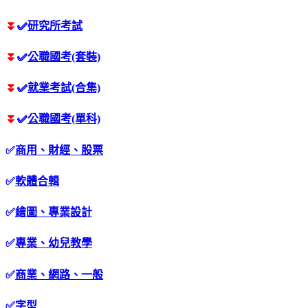
⏬
✅
研究所考試
⏬
✅
公職國考(套裝)
⏬
✅
就業考試(合集)
⏬
✅
公職國考(單科)
✅
商用、財經、股票
✅
軟體合輯
✅
繪圖、專業設計
✅
專業、幼兒教學
✅
商業、網路、一般
✅
字型