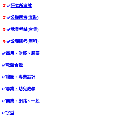
⏬
✅
研究所考試
⏬
✅
公職國考(套裝)
⏬
✅
就業考試(合集)
⏬
✅
公職國考(單科)
✅
商用、財經、股票
✅
軟體合輯
✅
繪圖、專業設計
✅
專業、幼兒教學
✅
商業、網路、一般
✅
字型