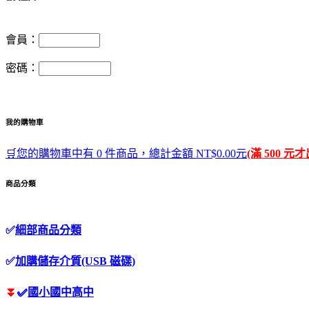
會員：
密碼：
我的購物車
🛒您的購物車中有 0 件商品，總計金額 NT$0.00元
(滿 500 元
商品分類
✅
細部商品分類
✅
加購儲存介質(USB 磁碟)
⏬
✅
國小國中高中