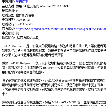
安裝說明: 
見最底下
系統支援: 適用 64 位元版的 Windows 7/8/8.1/10/11 

硬體需求: PC 

軟體類型: 動作影片後製 

更新日期: 2026.03.31 

軟體發行: proDAD(O.D) 

官方網站: 
https://www.prodad.com/Slowmotion-Timelapse/ReSpeedr-V2-106488,
中文網站: 無

-=-=-=-=-=-=-=-=-=-=-=-=-=-=-=-=-=-=-=-=-=-=-=-=-=-=-=-=-=-=-=-=-=-=-=-=

proDAD ReSpeedr 是一套強大的視訊加速、減速和時間扭曲工具，讓使用者可以
鬆地製作出令人驚艷的視覺效果。無論是要在影片中創造出慢動作效果或是快速
作效果，這款軟體都能夠幫助使用者輕鬆實現。 

透過 proDAD ReSpeedr，您可以有效地操控視訊的速度，徹底改變影片的節奏和
圍。您可以將影片加速到最高 1000FPS，或者將其減速到極低的速度，使觀眾可
更仔細地欣賞每個畫面的細節。 

除了基本的加速和減速功能外，proDAD ReSpeedr 還擁有先進的穩定性修復功能
可以消除因快速移動而導致的模糊和抖動效果，使您的影片看起來更加專業。此
，它還具有流暢度控制功能，可以讓您自由調整視訊的流暢度，以符合您的創意
求。 

這款軟體支援主流的視訊格式，包括 MP4、AVI、MOV  等，並提供直覺式友好