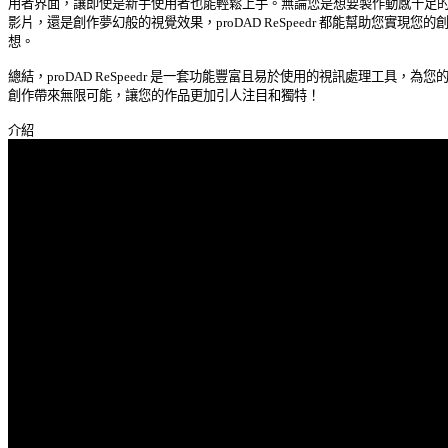
用者界面，讓即使是新手使用者也能輕鬆上手。無論您是想要製作動感十足的運
影片，還是創作夢幻般的視覺效果，proDAD ReSpeedr 都能幫助您實現您的創意
想。 

總結，proDAD ReSpeedr 是一套功能豐富且易於使用的視訊處理工具，為您的視
創作帶來無限可能，讓您的作品更加引人注目和獨特！ 
