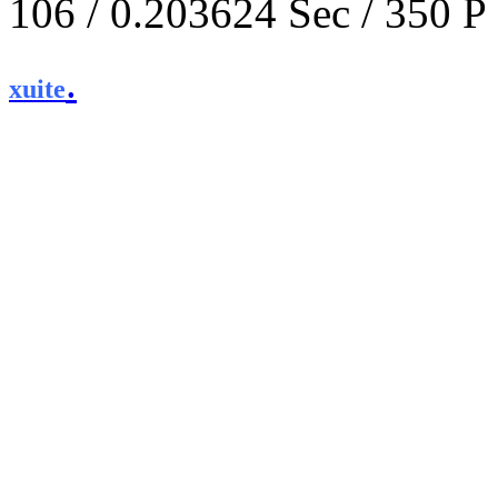
106 / 0.203624 Sec / 
.
xuite