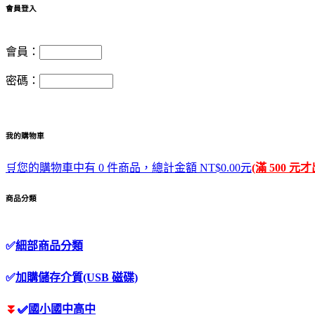
會員登入
會員：
密碼：
我的購物車
🛒您的購物車中有 0 件商品，總計金額 NT$0.00元
(滿 500 元
商品分類
✅
細部商品分類
✅
加購儲存介質(USB 磁碟)
⏬
✅
國小國中高中