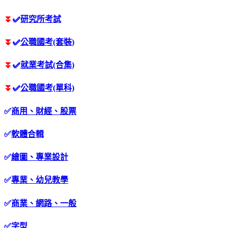
⏬
✅
研究所考試
⏬
✅
公職國考(套裝)
⏬
✅
就業考試(合集)
⏬
✅
公職國考(單科)
✅
商用、財經、股票
✅
軟體合輯
✅
繪圖、專業設計
✅
專業、幼兒教學
✅
商業、網路、一般
✅
字型