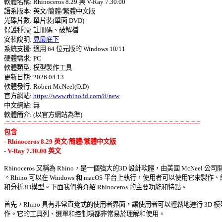

軟體名稱: Rhinoceros 8.29 與 V-Ray 7.30.00 

語系版本: 英文/簡體/繁體中文版 

光碟片數: 單片裝(單面 DVD) 

保護種類: 註冊碼、破解檔 

安裝說明: 
見最底下
系統支援: 適用 64 位元版的 Windows 10/11 

硬體需求: PC 

軟體類型: 模型製作工具 

更新日期: 2026.04.13 

軟體發行: Robert McNeel(O.D) 

官方網站: 
https://www.rhino3d.com/8/new
中文網站: 無

-=-=-=-=-=-=-=-=-=-=-=-=-=-=-=-=-=-=-=-=-=-=-=-=-=-=-=-=-=-=-=-=-=-=-=-=
包含 

- Rhinoceros 8.29 英文/簡體/繁體中文版 

- V-Ray 7.30.00 英文
Rhinoceros 又稱為 Rhino，是一個強大的3D 設計軟體，由美國 McNeel 公司開
。Rhino 可以在 Windows 和 macOS 平台上執行，使用者可以使用它來製作、編
和分析3D模型。下面我們將介紹 Rhinoceros 的主要功能和特點。 

首先，Rhino 具有非常直覺式的使用者界面，讓使用者可以輕鬆地進行 3D 模型
作。它的工具列、選單和控制項都非常易於理解和使用。 
