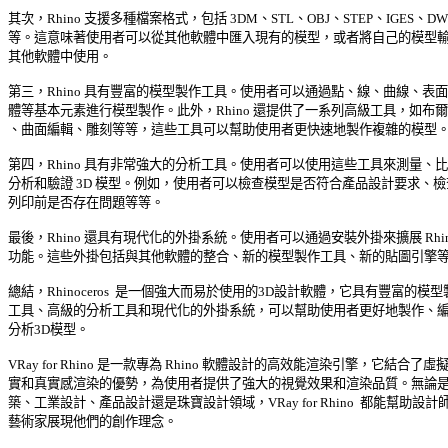
其次，Rhino 支援多種檔案格式，包括 3DM、STL、OBJ、STEP、IGES、DWG
等。這意味著使用者可以從其他軟體中匯入現有的模型，或者將自己的模型輸出
其他軟體中使用。 

第三，Rhino 具有豐富的模型製作工具。使用者可以通過點、線、曲線、表面和
體等基本元素進行模型製作。此外，Rhino 還提供了一系列高級工具，如布爾運
、曲面編輯、雕刻等等，這些工具可以幫助使用者更快速地製作複雜的模型。 
第四，Rhino 具有非常強大的分析工具。使用者可以使用這些工具來測量、比較
分析和驗證 3D 模型。例如，使用者可以檢查模型是否符合產品設計要求、檢查3
列印前是否存在問題等等。 

最後，Rhino 還具有現代化的外掛系統。使用者可以通過安裝外掛來擴展 Rhino
功能。這些外掛包括與其他軟體的整合、新的模型製作工具、新的貼圖引擎等等
總結，Rhinoceros  是一個強大而易於使用的3D設計軟體，它具有豐富的模型製
工具、高級的分析工具和現代化的外掛系統，可以幫助使用者更好地製作、編輯
分析3D模型。 

VRay for Rhino 是一款專為 Rhino 軟體設計的高效能渲染引擎，它結合了虛擬現
實和真實感渲染的優勢，為使用者提供了強大的視覺效果和渲染品質。無論是在
築、工業設計、產品設計還是珠寶設計領域，VRay for Rhino  都能幫助設計師和
藝術家展現他們的創作理念。 
