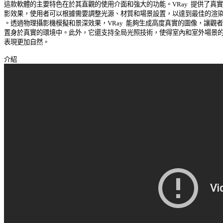
這款軟體的主要特色在於其直觀的使用介面和強大的功能。VRay  提供了真實感
影效果，使用者可以根據需要調整光源、材質和場景設置，以達到最佳的渲染效
。透過物理攝影機模擬和景深效果，VRay  能夠生成高度真實的圖像，讓觀者彷
置身於真實的環境中。此外，它還支持全局光照技術，使得室內和室外場景的光
表現更加自然。 
