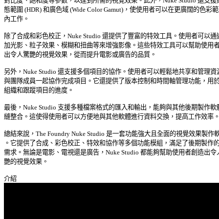
對比度、飽和度等參數，以達到所需的視覺效果。此外，Nuke Studio 還支援高
態範圍 (HDR) 和廣色域 (Wide Color Gamut)，使使用者可以在更廣闊的色彩範圍
內工作。 

除了合成和彩色校正，Nuke Studio 還提供了豐富的特效工具。使用者可以通過
加光影、粒子效果、模糊和扭曲等來增強影像。這些特效工具可以幫助使用者創
出令人驚艷的視覺效果，從而提升電影或廣告的品質。 

另外，Nuke Studio 還支援多個項目的協作。使用者可以輕鬆地共享和管理資源
與團隊成員一起協作完成項目。它還提供了版本控制和時間軸管理功能，用於有
組織和跟蹤項目的進度。 

最後，Nuke Studio 支援多種檔案格式的匯入和輸出，能夠與其他後期製作軟體
縫整合。這使得使用者可以方便地與其他軟體進行資料交換，提高工作效率。 
總結來說，The Foundry Nuke Studio 是一套功能強大且全面的視覺效果製作軟
。它提供了合成、彩色校正、特效和協作等多個功能模組，滿足了後期製作的各
需求。無論是電影、電視還是廣告，Nuke Studio 都能夠幫助使用者創造出令人
艷的視覺效果。 
