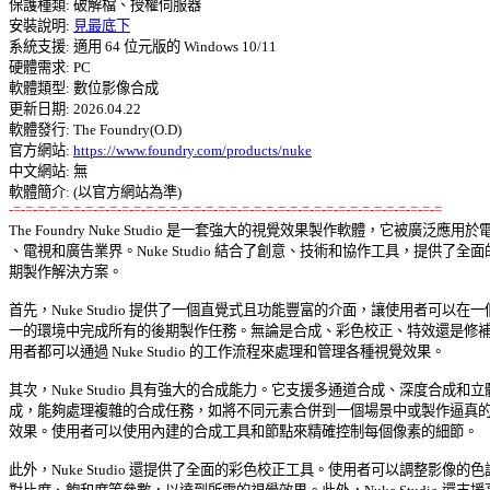
保護種類: 破解檔、授權伺服器 

安裝說明: 
見最底下
系統支援: 適用 64 位元版的 Windows 10/11 

硬體需求: PC 

軟體類型: 數位影像合成 

更新日期: 2026.04.22 

軟體發行: The Foundry(O.D) 

官方網站: 
https://www.foundry.com/products/nuke
中文網站: 無

-=-=-=-=-=-=-=-=-=-=-=-=-=-=-=-=-=-=-=-=-=-=-=-=-=-=-=-=-=-=-=-=-=-=-=-=

The Foundry Nuke Studio 是一套強大的視覺效果製作軟體，它被廣泛應用於電
、電視和廣告業界。Nuke Studio 結合了創意、技術和協作工具，提供了全面的
期製作解決方案。 

首先，Nuke Studio 提供了一個直覺式且功能豐富的介面，讓使用者可以在一個
一的環境中完成所有的後期製作任務。無論是合成、彩色校正、特效還是修補，
用者都可以通過 Nuke Studio 的工作流程來處理和管理各種視覺效果。 

其次，Nuke Studio 具有強大的合成能力。它支援多通道合成、深度合成和立體
成，能夠處理複雜的合成任務，如將不同元素合併到一個場景中或製作逼真的特
效果。使用者可以使用內建的合成工具和節點來精確控制每個像素的細節。 

此外，Nuke Studio 還提供了全面的彩色校正工具。使用者可以調整影像的色調