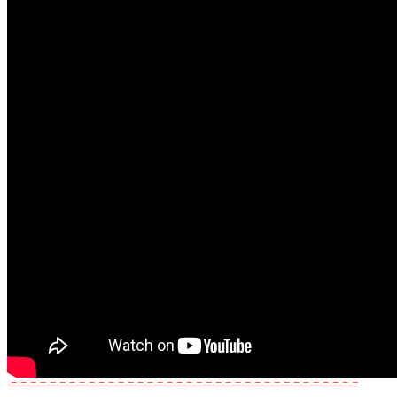
-=-=-=-=-=-=-=-=-=-=-=-=-=-=-=-=-=-=-=-=-=-=-=-=-=-=-=-=-=-=-=-=-=-=-=-=