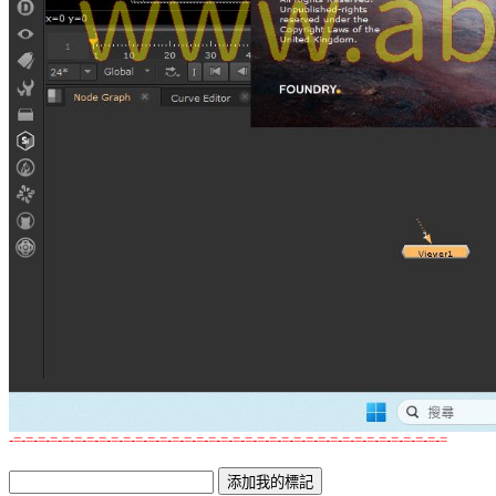
-=-=-=-=-=-=-=-=-=-=-=-=-=-=-=-=-=-=-=-=-=-=-=-=-=-=-=-=-=-=-=-=-=-=-=-=