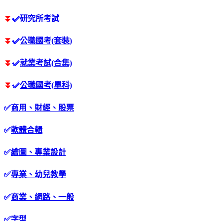
⏬
✅
研究所考試
⏬
✅
公職國考(套裝)
⏬
✅
就業考試(合集)
⏬
✅
公職國考(單科)
✅
商用、財經、股票
✅
軟體合輯
✅
繪圖、專業設計
✅
專業、幼兒教學
✅
商業、網路、一般
✅
字型