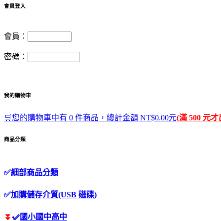
會員登入
會員：
密碼：
我的購物車
🛒您的購物車中有 0 件商品，總計金額 NT$0.00元
(滿 500 元
商品分類
✅
細部商品分類
✅
加購儲存介質(USB 磁碟)
⏬
✅
國小國中高中