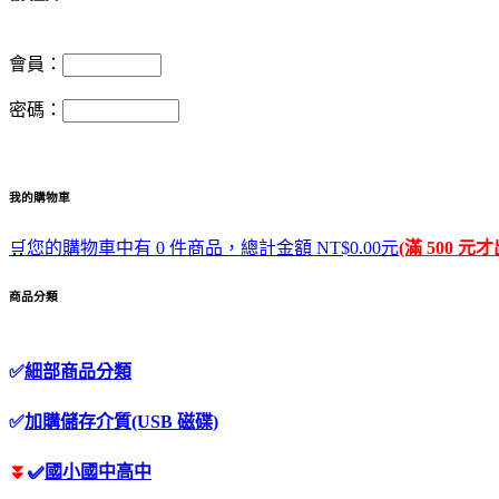
會員：
密碼：
我的購物車
🛒您的購物車中有 0 件商品，總計金額 NT$0.00元
(滿 500 元
商品分類
✅
細部商品分類
✅
加購儲存介質(USB 磁碟)
⏬
✅
國小國中高中