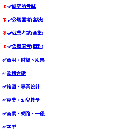
⏬
✅
研究所考試
⏬
✅
公職國考(套裝)
⏬
✅
就業考試(合集)
⏬
✅
公職國考(單科)
✅
商用、財經、股票
✅
軟體合輯
✅
繪圖、專業設計
✅
專業、幼兒教學
✅
商業、網路、一般
✅
字型