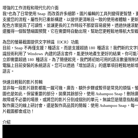
增強的工作流程和現代化的介面 

我?也為了日常使用 Snap  而改善許多細節。圖片編輯的工具列變得更智慧，更能
支援您的流程。屬性列已重新構建，以提供更清晰且一致的使用者體驗。更新後
配色方案提高了可讀性，並讓更長的工作時段不那麼容易疲勞。透過快速滾動，
還獲得一個智慧縮圖預覽，它在需要時自動出現，幫助您更輕鬆地導航大型截圖
為您的螢幕截圖提供文字辨識（OCR）功能 

目前，Snap 不再僅支援 7 種語言，而是支援超過 180  種語言！我們新的文字辨
識技術利用了 Windows  內建的語言套件，能更快地產生更好的結果。你可能不
立即需要超過 180  種語言，為了簡便起見，我們將初始可用的語言數量限制為您
電腦上目前安裝的系統語言。您可以透過「增加語言」的選單項目輕鬆地新增額
語言。 

快速且輕鬆的影片剪輯 

並非每一段影片錄影都能一蹴可幾。廣告、額外步驟或暫停是常見的煩惱。螢幕
圖也是如此。保留重要的部分，拋棄其餘部分，使用 Ashampoo Snap！刪除廣告
故障或不必要的場景，或將您的影片分割成個別的單元。無論您是隨意指點截圖
製作廣泛的線上研討會，還是製作高品質的簡報：使用 Ashampoo Snap，每一個
片截圖都會成功！ 
