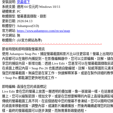
安裝說明: 
見最底下
系統支援: 適用 64 位元的 Windows 10/11 

硬體需求: PC 

軟體類型: 螢幕畫面擷取、錄影 

更新日期: 2026.04.13 

軟體發行: Ashampoo(O.D) 

官方網站: 
https://www.ashampoo.com/en-us/snap
中文網站: 無

-=-=-=-=-=-=-=-=-=-=-=-=-=-=-=-=-=-=-=-=-=-=-=-=-=-=-=-=-=-=-=-=-=-=-=-=

節省時間和即時擷取螢幕資訊 

使用 Ashampoo Snap Pro，捕捉螢幕截圖和影片比以往更容易！螢幕上出現的所
內容都可以在幾秒內捕捉到。在影像編輯器中，您可以立即編輯、註解、儲存和
享您的捕捉內容。新增功能：透過 Live Edit，您甚至可以在螢幕截圖擷取前直接
在桌面上標記內容。Snap Pro 26 也能透過自動編號、註解、貼紙等圖形元素來
強您的螢幕截圖。無論您是在家工作、快速解釋某事，或是在製作詳細的教學影
，Snap Pro 都能讓您更快地完成工作。 

即時編輯–直接在您的桌面標記 

Live Edit 會在您的螢幕上放置一層透明的疊加層，像一張玻璃一樣。在這層疊加
層上，您可以繪製箭頭、增加文字，或是在您想要解釋的內容上直接強調區域。
傳統的螢幕截圖工具不同，在這個過程中您的螢幕不會凍結。您可以隨時切換回
的桌面來移動視窗、調整內容，或讓影片繼續播放，然後再繼續處理您的註解。
樣，最終的螢幕截圖可以逐步演變，而無需重新啟動過程。 
