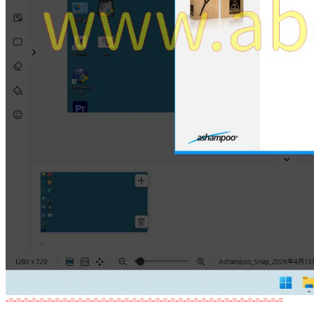
-=-=-=-=-=-=-=-=-=-=-=-=-=-=-=-=-=-=-=-=-=-=-=-=-=-=-=-=-=-=-=-=-=-=-=-=