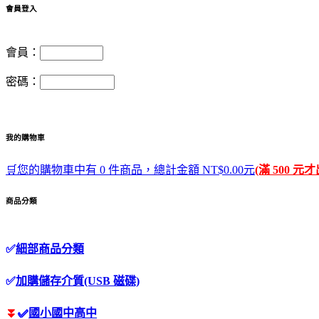
會員登入
會員：
密碼：
我的購物車
🛒您的購物車中有 0 件商品，總計金額 NT$0.00元
(滿 500 元
商品分類
✅
細部商品分類
✅
加購儲存介質(USB 磁碟)
⏬
✅
國小國中高中