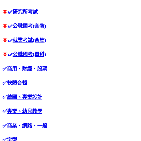
⏬
✅
研究所考試
⏬
✅
公職國考(套裝)
⏬
✅
就業考試(合集)
⏬
✅
公職國考(單科)
✅
商用、財經、股票
✅
軟體合輯
✅
繪圖、專業設計
✅
專業、幼兒教學
✅
商業、網路、一般
✅
字型