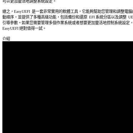
可以更加靈活地調整系統設定。 

總之，EasyUEFI  是一套非常實用的軟體工具，它能夠幫助您管理和調整電腦的
動順序，並提供了多種高級功能，包括備份和還原  EFI 系統分區以及調整  UEFI
引導參數。如果您需要管理多個作業系統或者想要更加靈活地控制系統設定，那
EasyUEFI 絕對值得一試。 
