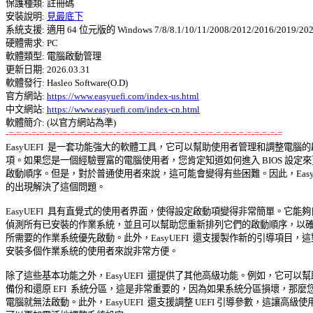
保護種類: 註冊碼 

安裝說明: 
見最底下
系統支援: 適用 64 位元版的 Windows 7/8/8.1/10/11/2008/2012/2016/2019/2022
硬體需求: PC 

軟體類型: 電腦啟動管理 

更新日期: 2026.03.31 

軟體發行: Hasleo Software(O.D) 

官方網站: 
https://www.easyuefi.com/index-us.html
中文網站: 
https://www.easyuefi.com/index-cn.html
-=-=-=-=-=-=-=-=-=-=-=-=-=-=-=-=-=-=-=-=-=-=-=-=-=-=-=-=-=-=-=-=-=-=-=-=

EasyUEFI  是一套功能強大的軟體工具，它可以幫助使用者管理和調整電腦的啟
項。如果您是一個經驗豐富的電腦使用者，您肯定知道如何進入 BIOS 設定來更
啟動順序。但是，對於普通使用者來說，這可能會變得有些困難。因此，EasyUEF
的出現解決了這個問題。 

EasyUEFI  具有直覺式的使用者界面，使得設定啟動項變得非常簡單。它能夠自
偵測所有已安裝的作業系統，並且可以幫助您重新排列它們的啟動順序，以確保
所需要的作業系統優先啟動。此外，EasyUEFI  還支援製作新的引導項目，這對
安裝多個作業系統的使用者來說非常方便。 

除了這些基本功能之外，EasyUEFI  還提供了其他高級功能。例如，它可以幫助
備份和還原 EFI  系統分區，這是非常重要的，因為如果系統分區損壞，那麼您的
電腦就無法啟動。此外，EasyUEFI  還支援調整 UEFI 引導參數，這讓高級使用