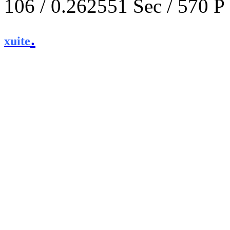
106 / 0.262551 Sec / 
.
xuite