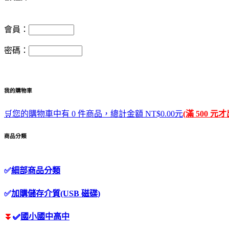
會員：
密碼：
我的購物車
🛒您的購物車中有 0 件商品，總計金額 NT$0.00元
(滿 500 元
商品分類
✅
細部商品分類
✅
加購儲存介質(USB 磁碟)
⏬
✅
國小國中高中