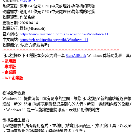
安裝說明: 
見最底下
系統支援: 適用 64 位元 CPU (中央處理器)為架構的電腦 

硬體需求: 適用 64 位元 CPU (中央處理器)為架構的電腦 

軟體類型: 作業系統 

更新日期: 2026.04.14 

軟體發行: 微軟(Microsoft) 

官方網站: 
https://www.microsoft.com/zh-tw/windows/windows-11
中文網站: 
https://zh.wikipedia.org/wiki/Windows_11
-=-=-=-=-=-=-=-=-=-=-=-=-=-=-=-=-=-=-=-=-=-=-=-=-=-=-=-=-=-=-=-=-=-=-=-=

可以選擇以下 4 種版本安裝(內附一套 
StartAllBack
 Windows 傳統功能表工具)
- 家用版 

- 專業版 

- 企業版 

獲得全新視野 

Windows 11  提供沉著且富有創意的空間，讓您可以透過全新的體驗追逐夢想。
煥然一新的 [開始] 功能表到聯繫您最關心的人們、新聞、遊戲和內容的全新方式
，Windows 11 是一個能讓您盡情思索、表現和創作的地方。 

發揮最佳生產力 

存取您需要的所有應用程式，並利用 [貼齊] 版面配置、[桌面]等工具，以及全新
、更加直覺化的對接體驗，輕鬆地進行多工作業。 
