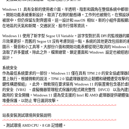
Windows 11  具有全新的使用者介面，半透明、陰影和圓角在整個系統中都很普
。開始功能表被重新設計，取消了右側的動態磚。工作列也被簡化，在預設狀態
被居中，但仍保留左對齊選項，這一設計和 macOS  相似。新的小組件面板顯示
在地區的天氣和新聞、交通狀況、股市行情等資訊。 

Windows 11 使用了新字型 Segoe UI Variable。該字型對於高 DPI 的監視器的顯 
示效果更好，而舊的 Segoe UI 沒有考慮到這一點。系統的其他更改包括新的系統
圖示、聲音和小工具等。大部份介面和開始功能表都從現已取消的 Windows 10 
汲取了許多靈感。除此之外，檔案總管、鎖定畫面和 Windows  設定也被經過重
設計。 

系統安全 

作為最低系統要求的一部份，Windows 11 僅在具有 TPM 2.0 的安全協處理器的
置上執行。根據微軟的說法，TPM 2.0 協處理器是防止韌體和硬體遭受攻擊的「
鍵性構建模組」。此外，微軟現在要求裝有 Windows 11 的裝置需包含基於虛擬
的安全（VBS）、虛擬機器管理程式保護的程式碼完整性（HVCI） 以及內建並
啟用的 安全開機。Windows 11 還為受支援的 Intel 和 AMD 處理器提供硬體強制
-=-=-=-=-=-=-=-=-=-=-=-=-=-=-=-=-=-=-=-=-=-=-=-=-=-=-=-=-=-=-=-=-=-=-=-=
站長安裝測試環境與安裝說明:
-=-=-=-=-=-=-=-=-=-=-=-=-=-=-=-=-=-=-=-=-=-=-=-=-=-=-=-=-=-=-=-=-=-=-=-=

‧測試環境 AMD CPU、8 GB 記憶體。 
