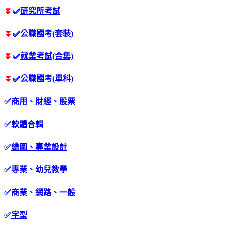
⏬
✅
研究所考試
⏬
✅
公職國考(套裝)
⏬
✅
就業考試(合集)
⏬
✅
公職國考(單科)
✅
商用、財經、股票
✅
軟體合輯
✅
繪圖、專業設計
✅
專業、幼兒教學
✅
商業、網路、一般
✅
字型