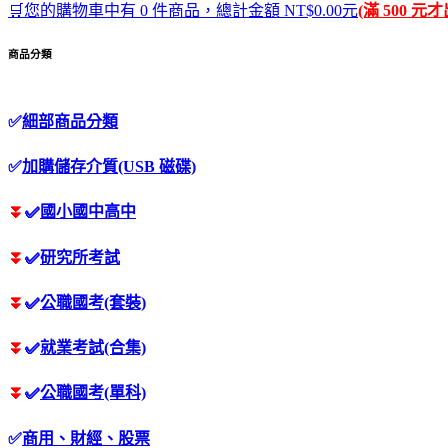
🛒您的購物車中有 0 件商品，總計金額 NT$0.00元
(滿 500 元
商品分類
✅
細部商品分類
✅
加購儲存介質(USB 磁碟)
⏬
✅
國小國中高中
⏬
✅
研究所考試
⏬
✅
公職國考(套裝)
⏬
✅
就業考試(合集)
⏬
✅
公職國考(單科)
✅
商用、財經、股票