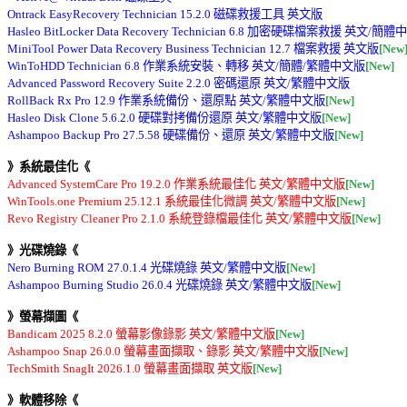
Ontrack EasyRecovery Technician 15.2.0 磁碟救援工具 英文版 

Hasleo BitLocker Data Recovery Technician 6.8 加密硬碟檔案救援 英文/簡
MiniTool Power Data Recovery Business Technician 12.7 檔案救援 英文版
[New
WinToHDD Technician 6.8 作業系統安裝、轉移 英文/簡體/繁體中文版
[New]
Advanced Password Recovery Suite 2.2.0 密碼還原 英文/繁體中文版 

RollBack Rx Pro 12.9 作業系統備份、還原點 英文/繁體中文版
[New]
Hasleo Disk Clone 5.6.2.0 硬碟對拷備份還原 英文/繁體中文版
[New]
Ashampoo Backup Pro 27.5.58 硬碟備份、還原 英文/繁體中文版
[New]
》系統最佳化《
Advanced SystemCare Pro 19.2.0 作業系統最佳化 英文/繁體中文版
[New]
WinTools.one Premium 25.12.1 系統最佳化微調 英文/繁體中文版
[New]
Revo Registry Cleaner Pro 2.1.0 系統登錄檔最佳化 英文/繁體中文版
[New]
》光碟燒錄《
Nero Burning ROM 27.0.1.4 光碟燒錄 英文/繁體中文版
[New]
Ashampoo Burning Studio 26.0.4 光碟燒錄 英文/繁體中文版
[New]
》螢幕擷圖《
Bandicam 2025 8.2.0 螢幕影像錄影 英文/繁體中文版
[New]
Ashampoo Snap 26.0.0 螢幕畫面擷取、錄影 英文/繁體中文版
[New]
TechSmith SnagIt 2026.1.0 螢幕畫面擷取 英文版
[New]
》軟體移除《