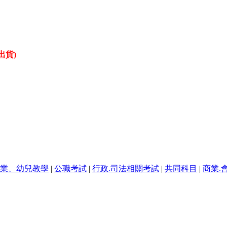
才出貨)
業、幼兒教學
|
公職考試
|
行政.司法相關考試
|
共同科目
|
商業.