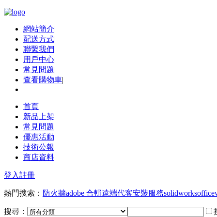
網站簡介
|
配送方式
|
聯繫我們
|
用戶中心
|
常見問題
|
查看購物車
|
首頁
新品上架
常見問題
優惠活動
技術公報
商店資料
登入
註冊
熱門搜索：
防火牆
adobe 合輯
遠端代客安裝服務
solidworks
office
搜尋：