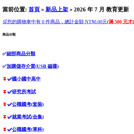
當前位置:
首頁
新品上架
2026 年 7 月 教育更新
>
>
🛒您的購物車中有 0 件商品，總計金額 NT$0.00元
(滿 500 元
商品分類
✅
細部商品分類
✅
加購儲存介質(USB 磁碟)
⏬
✅
國小國中高中
⏬
✅
研究所考試
⏬
✅
公職國考(套裝)
⏬
✅
就業考試(合集)
⏬
✅
公職國考(單科)