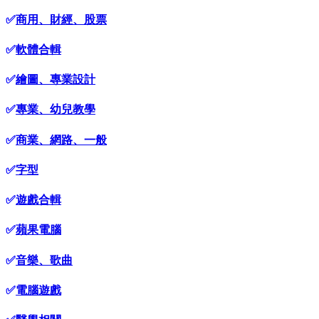
✅
商用、財經、股票
✅
軟體合輯
✅
繪圖、專業設計
✅
專業、幼兒教學
✅
商業、網路、一般
✅
字型
✅
遊戲合輯
✅
蘋果電腦
✅
音樂、歌曲
✅
電腦遊戲