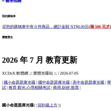
✅
醫學相關
我的購物車
🛒您的購物車中有 0 件商品，總計金額 NT$0.00元
(滿 500 元
瀏覽歷史
2026 年 7 月 教育更新
XCDeX 軟體網 .:: 實體光碟站 ::. /
2026-07-05
|
國小命題題庫光碟
|
國中命題題庫光碟
|
高中命題題庫光碟
|
專
試
|
教育.觀光.心理相關考試
|
商用.財經.股票
|
國小命題題庫光碟
( |
回到最上方
|)