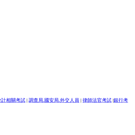
會計相關考試
|
調查局.國安局.外交人員
|
律師法官考試
|
銀行考