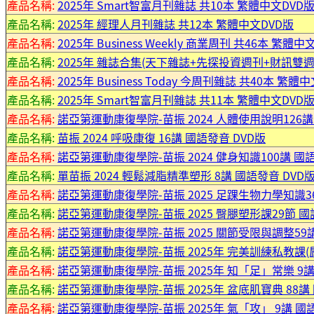
產品名稱:
2025年 Smart智富月刊雜誌 共10本 繁體中文DVD
產品名稱:
2025年 經理人月刊雜誌 共12本 繁體中文DVD版
產品名稱:
2025年 Business Weekly 商業周刊 共46本 繁體中
產品名稱:
2025年 雜誌合集(天下雜誌+先探投資週刊+財訊雙週
產品名稱:
2025年 Business Today 今周刊雜誌 共40本 繁體
產品名稱:
2025年 Smart智富月刊雜誌 共11本 繁體中文DVD
產品名稱:
諾亞第運動康復學院-苗振 2024 人體使用說明126講
產品名稱:
苗振 2024 呼吸康復 16講 國語發音 DVD版
產品名稱:
諾亞第運動康復學院-苗振 2024 健身知識100講 國語
產品名稱:
單苗振 2024 輕鬆減脂精準塑形 8講 國語發音 DVD
產品名稱:
諾亞第運動康復學院-苗振 2025 足踝生物力學知識36
產品名稱:
諾亞第運動康復學院-苗振 2025 臀腿塑形課29節 國
產品名稱:
諾亞第運動康復學院-苗振 2025 關節受限與調整59講
產品名稱:
諾亞第運動康復學院-苗振 2025年 完美訓練私教課(肩部
產品名稱:
諾亞第運動康復學院-苗振 2025年 知「足」常樂 9講
產品名稱:
諾亞第運動康復學院-苗振 2025年 盆底肌寶典 88講 國
產品名稱:
諾亞第運動康復學院-苗振 2025年 氣「攻」 9講 國語