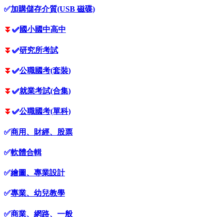
✅
加購儲存介質(USB 磁碟)
⏬
✅
國小國中高中
⏬
✅
研究所考試
⏬
✅
公職國考(套裝)
⏬
✅
就業考試(合集)
⏬
✅
公職國考(單科)
✅
商用、財經、股票
✅
軟體合輯
✅
繪圖、專業設計
✅
專業、幼兒教學
✅
商業、網路、一般